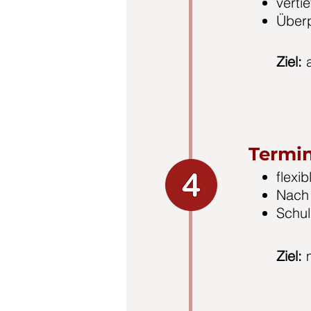
vertie
Überp
Ziel:
a
Termi
flexi
Nach 
Schul
Ziel: