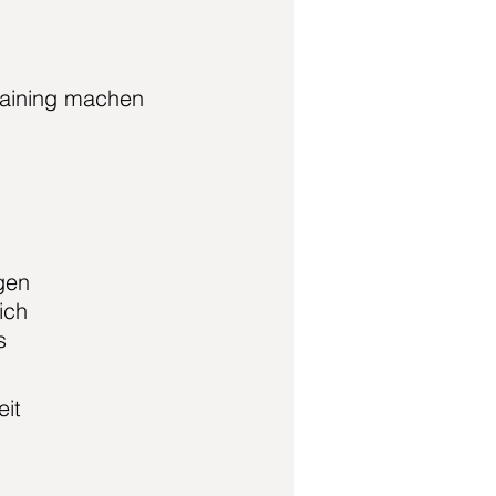
raining machen
gen
ich
s
eit