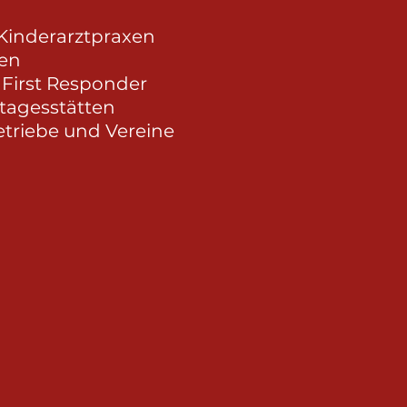
Kinderarztpraxen
gen
First Responder
rtagesstätten
etriebe und Vereine